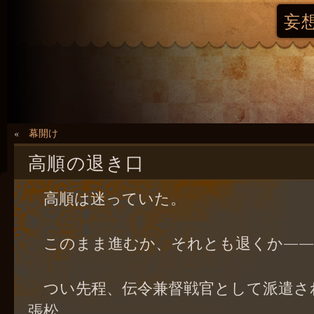
妄
«
幕開け
高順の退き口
高順は迷っていた。
このまま進むか、それとも退くか――
つい先程、伝令兼督戦官として派遣さ
張松。