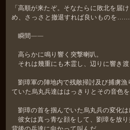
「高順が来たぞ。そなたらに敗北を届け
め、さっさと撤退すれば良いものを……
瞬間――
高らかに鳴り響く突撃喇叭。
それは幾重にも木霊し、辺りに響き渡
劉璋軍の陣地内で残敵掃討及び捕虜漁
ていた烏丸兵達ははっきりとその音色を
劉璋の首を掴んでいた烏丸兵の変化は
彼女は真っ青な顔をして、劉璋を放り
背後の兵達に向かって叫んだ。