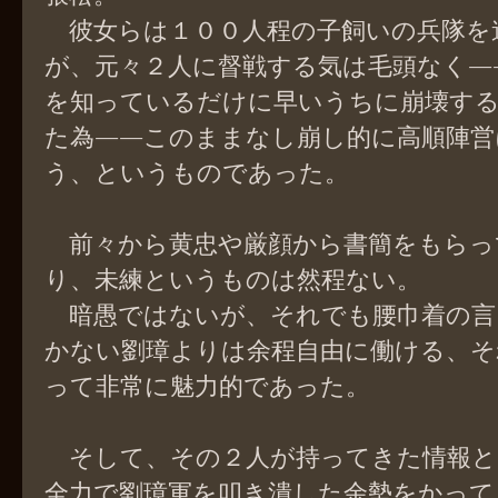
彼女らは１００人程の子飼いの兵隊を
が、元々２人に督戦する気は毛頭なく―
を知っているだけに早いうちに崩壊す
た為――このままなし崩し的に高順陣営
う、というものであった。
前々から黄忠や厳顔から書簡をもらっ
り、未練というものは然程ない。
暗愚ではないが、それでも腰巾着の言
かない劉璋よりは余程自由に働ける、そ
って非常に魅力的であった。
そして、その２人が持ってきた情報と
全力で劉璋軍を叩き潰した余勢をかって