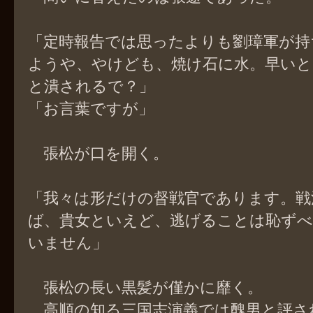
「定時報告では思ったよりも劉璋軍が持
ようや、やけども、焼け石に水。早い
と潰されるで？」
「お言葉ですが」
張松が口を開く。
「我々は形だけの督戦官であります。戦
ば、貴女といえど、逃げることは恥ず
いません」
張松の長い黒髪が僅かに靡く。
高順の知る三国志演義では醜男と評さ